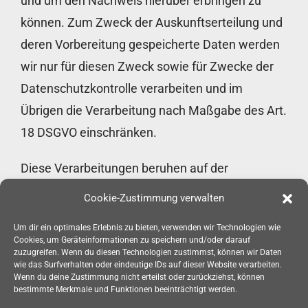
und um den Nachweis hierüber erbringen zu
können. Zum Zweck der Auskunftserteilung und
deren Vorbereitung gespeicherte Daten werden
wir nur für diesen Zweck sowie für Zwecke der
Datenschutzkontrolle verarbeiten und im
Übrigen die Verarbeitung nach Maßgabe des Art.
18 DSGVO einschränken.
Diese Verarbeitungen beruhen auf der
Rechtsgrundlage des
Cookie-Zustimmung verwalten
Art. 6 Abs. 1 Buchst. c DSGVO i.V.m.
Um dir ein optimales Erlebnis zu bieten, verwenden wir Technologien wie
Art. 15 bis 22 DSGVO und § 34 Abs. 2 BDSG.
Cookies, um Geräteinformationen zu speichern und/oder darauf
zuzugreifen. Wenn du diesen Technologien zustimmst, können wir Daten
wie das Surfverhalten oder eindeutige IDs auf dieser Website verarbeiten.
Ihre Rechte
Wenn du deine Zustimmung nicht erteilst oder zurückziehst, können
bestimmte Merkmale und Funktionen beeinträchtigt werden.
Als betroffene Person haben Sie das Recht, uns