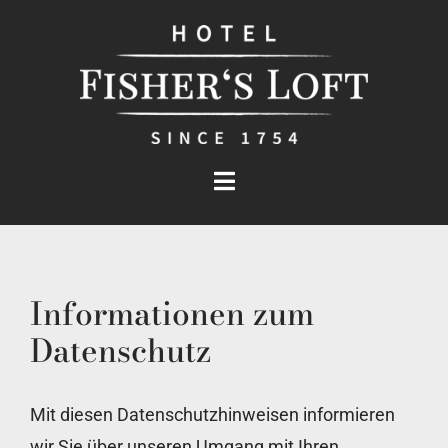
Zum
Inhalt
springen
Toggle
Navigation
Das Hotel
Informationen zum
Zimmer
Datenschutz
Business
Mit diesen Datenschutzhinweisen informieren
Service
wir Sie über unseren Umgang mit Ihren