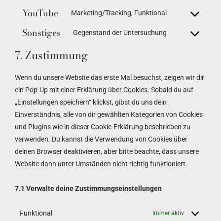
YouTube
to
Marketing/Tracking, Funktional
Consent
service
Sonstiges
to
Gegenstand der Untersuchung
google-
Consent
service
maps
to
7. Zustimmung
youtube
service
sonstiges
Wenn du unsere Website das erste Mal besuchst, zeigen wir dir
ein Pop-Up mit einer Erklärung über Cookies. Sobald du auf
„Einstellungen speichern“ klickst, gibst du uns dein
Einverständnis, alle von dir gewählten Kategorien von Cookies
und Plugins wie in dieser Cookie-Erklärung beschrieben zu
verwenden. Du kannst die Verwendung von Cookies über
deinen Browser deaktivieren, aber bitte beachte, dass unsere
Website dann unter Umständen nicht richtig funktioniert.
7.1 Verwalte deine Zustimmungseinstellungen
Funktional
Immer aktiv