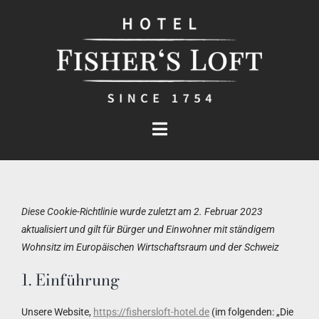
Zum
Inhalt
springen
Toggle
Navigation
Das Hotel
Diese Cookie-Richtlinie wurde zuletzt am 2. Februar 2023
Zimmer
aktualisiert und gilt für Bürger und Einwohner mit ständigem
Wohnsitz im Europäischen Wirtschaftsraum und der Schweiz
Business
1. Einführung
Service
Unsere Website,
https://fishersloft-hotel.de
(im folgenden: „Die