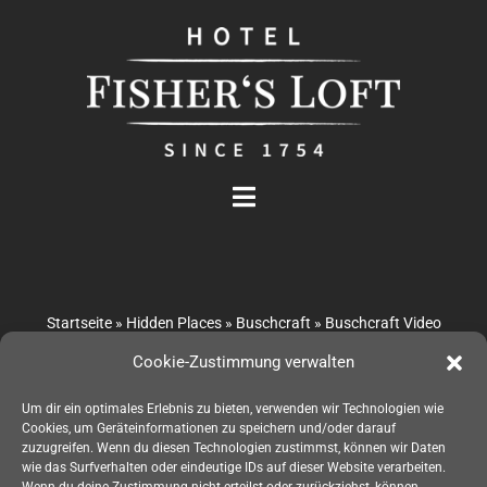
Zum
Inhalt
springen
Toggle
Navigation
Das Hotel
Startseite
»
Hidden Places
»
Buschcraft
»
Buschcraft Video
Zimmer
Cookie-Zustimmung verwalten
Buschcraft
Business
Um dir ein optimales Erlebnis zu bieten, verwenden wir Technologien wie
Cookies, um Geräteinformationen zu speichern und/oder darauf
zuzugreifen. Wenn du diesen Technologien zustimmst, können wir Daten
Service
wie das Surfverhalten oder eindeutige IDs auf dieser Website verarbeiten.