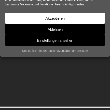
Wenn du deine Zustimmung nicht erteilst oder zurückziehst, können
bestimmte Merkmale und Funktionen beeinträchtigt werden.
Buchung
Akzeptieren
Kontakt
Ablehnen
Einstellungen ansehen
Cookie-Richtlinie
Datenschutzerklärung
Impressum